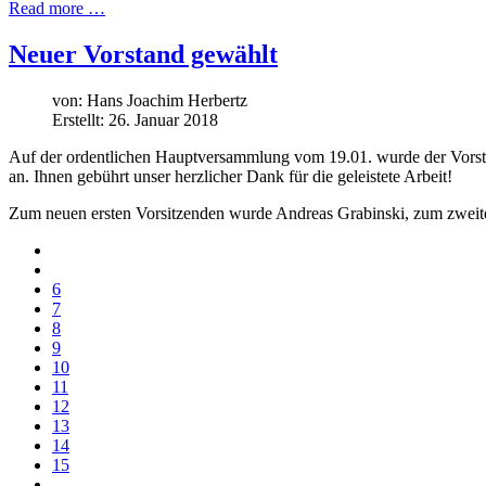
Read more …
Neuer Vorstand gewählt
von:
Hans Joachim Herbertz
Erstellt: 26. Januar 2018
Auf der ordentlichen Hauptversammlung vom 19.01. wurde der Vorsta
an. Ihnen gebührt unser herzlicher Dank für die geleistete Arbeit!
Zum neuen ersten Vorsitzenden wurde Andreas Grabinski, zum zweite
6
7
8
9
10
11
12
13
14
15