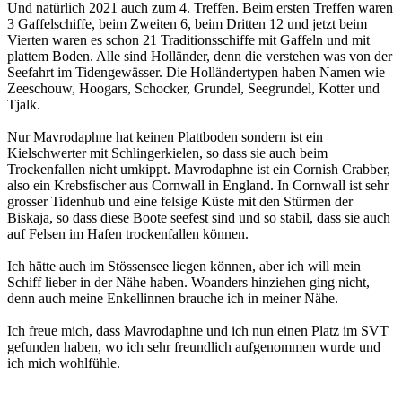
Und natürlich 2021 auch zum 4. Treffen. Beim ersten Treffen waren
3 Gaffelschiffe, beim Zweiten 6, beim Dritten 12 und jetzt beim
Vierten waren es schon 21 Traditionsschiffe mit Gaffeln und mit
plattem Boden. Alle sind Holländer, denn die verstehen was von der
Seefahrt im Tidengewässer. Die Holländertypen haben Namen wie
Zeeschouw, Hoogars, Schocker, Grundel, Seegrundel, Kotter und
Tjalk.
Nur Mavrodaphne hat keinen Plattboden sondern ist ein
Kielschwerter mit Schlingerkielen, so dass sie auch beim
Trockenfallen nicht umkippt. Mavrodaphne ist ein Cornish Crabber,
also ein Krebsfischer aus Cornwall in England. In Cornwall ist sehr
grosser Tidenhub und eine felsige Küste mit den Stürmen der
Biskaja, so dass diese Boote seefest sind und so stabil, dass sie auch
auf Felsen im Hafen trockenfallen können.
Ich hätte auch im Stössensee liegen können, aber ich will mein
Schiff lieber in der Nähe haben. Woanders hinziehen ging nicht,
denn auch meine Enkellinnen brauche ich in meiner Nähe.
Ich freue mich, dass Mavrodaphne und ich nun einen Platz im SVT
gefunden haben, wo ich sehr freundlich aufgenommen wurde und
ich mich wohlfühle.