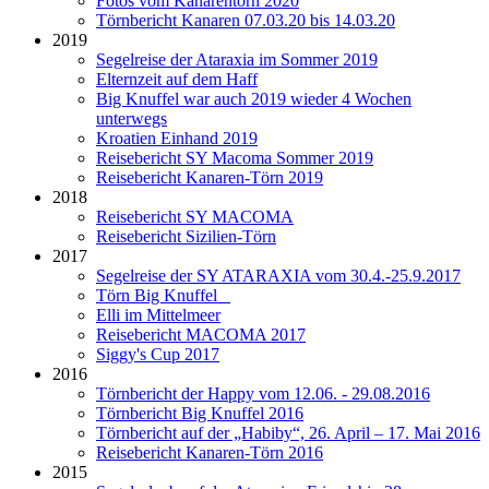
Fotos vom Kanarentörn 2020
Törnbericht Kanaren 07.03.20 bis 14.03.20
2019
Segelreise der Ataraxia im Sommer 2019
Elternzeit auf dem Haff
Big Knuffel war auch 2019 wieder 4 Wochen
unterwegs
Kroatien Einhand 2019
Reisebericht SY Macoma Sommer 2019
Reisebericht Kanaren-Törn 2019
2018
Reisebericht SY MACOMA
Reisebericht Sizilien-Törn
2017
Segelreise der SY ATARAXIA vom 30.4.-25.9.2017
Törn Big Knuffel
Elli im Mittelmeer
Reisebericht MACOMA 2017
Siggy's Cup 2017
2016
Törnbericht der Happy vom 12.06. - 29.08.2016
Törnbericht Big Knuffel 2016
Törnbericht auf der „Habiby“, 26. April – 17. Mai 2016
Reisebericht Kanaren-Törn 2016
2015