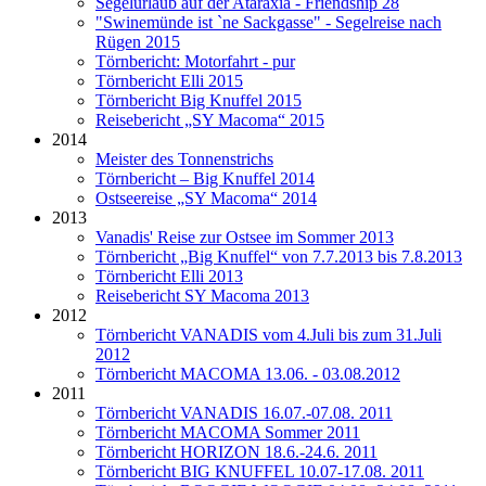
Segelurlaub auf der Ataraxia - Friendship 28
"Swinemünde ist `ne Sackgasse" - Segelreise nach
Rügen 2015
Törnbericht: Motorfahrt - pur
Törnbericht Elli 2015
Törnbericht Big Knuffel 2015
Reisebericht „SY Macoma“ 2015
2014
Meister des Tonnenstrichs
Törnbericht – Big Knuffel 2014
Ostseereise „SY Macoma“ 2014
2013
Vanadis' Reise zur Ostsee im Sommer 2013
Törnbericht „Big Knuffel“ von 7.7.2013 bis 7.8.2013
Törnbericht Elli 2013
Reisebericht SY Macoma 2013
2012
Törnbericht VANADIS vom 4.Juli bis zum 31.Juli
2012
Törnbericht MACOMA 13.06. - 03.08.2012
2011
Törnbericht VANADIS 16.07.-07.08. 2011
Törnbericht MACOMA Sommer 2011
Törnbericht HORIZON 18.6.-24.6. 2011
Törnbericht BIG KNUFFEL 10.07-17.08. 2011