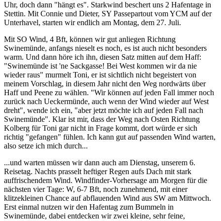
Uhr, doch dann "hängt es". Starkwind beschert uns 2 Hafentage in
Stettin. Mit Connie und Dieter, SY Passepartout vom YCM auf der
Unterhavel, starten wir endlich am Montag, dem 27. Juli.
Mit SO Wind, 4 Bft, können wir gut anliegen Richtung
Swinemünde, anfangs nieselt es noch, es ist auch nicht besonders
warm. Und dann höre ich ihn, diesen Satz mitten auf dem Haff:
"Swinemünde ist 'ne Sackgasse! Bei West kommen wir da nie
wieder raus" murmelt Toni, er ist sichtlich nicht begeistert von
meinem Vorschlag, in diesem Jahr nicht den Weg nordwärts über
Haff und Peene zu wählen. "Wir können auf jeden Fall immer noch
zurück nach Ueckermünde, auch wenn der Wind wieder auf West
dreht", wende ich ein, "aber jetzt möchte ich auf jeden Fall nach
Swinemünde". Klar ist mir, dass der Weg nach Osten Richtung
Kolberg für Toni gar nicht in Frage kommt, dort würde er sich
richtig "gefangen" fühlen. Ich kann gut auf passenden Wind warten,
also setze ich mich durch...
...und warten müssen wir dann auch am Dienstag, unserem 6.
Reisetag. Nachts prasselt heftiger Regen aufs Dach mit stark
auffrischendem Wind. Windfinder-Vorhersage am Morgen für die
nächsten vier Tage: W, 6-7 Bft, noch zunehmend, mit einer
klitzekleinen Chance auf abflauenden Wind aus SW am Mittwoch.
Erst einmal nutzen wir den Hafentag zum Bummeln in
Swinemünde, dabei entdecken wir zwei kleine, sehr feine,