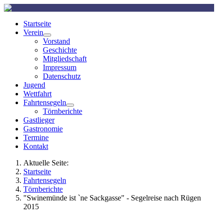
Startseite
Verein
Vorstand
Geschichte
Mitgliedschaft
Impressum
Datenschutz
Jugend
Wettfahrt
Fahrtensegeln
Törnberichte
Gastlieger
Gastronomie
Termine
Kontakt
Aktuelle Seite:
Startseite
Fahrtensegeln
Törnberichte
"Swinemünde ist `ne Sackgasse" - Segelreise nach Rügen
2015