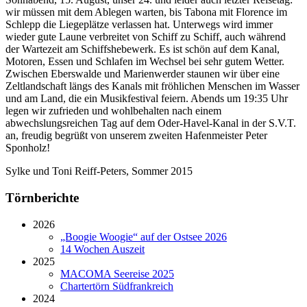
wir müssen mit dem Ablegen warten, bis Tabona mit Florence im
Schlepp die Liegeplätze verlassen hat. Unterwegs wird immer
wieder gute Laune verbreitet von Schiff zu Schiff, auch während
der Wartezeit am Schiffshebewerk. Es ist schön auf dem Kanal,
Motoren, Essen und Schlafen im Wechsel bei sehr gutem Wetter.
Zwischen Eberswalde und Marienwerder staunen wir über eine
Zeltlandschaft längs des Kanals mit fröhlichen Menschen im Wasser
und am Land, die ein Musikfestival feiern. Abends um 19:35 Uhr
legen wir zufrieden und wohlbehalten nach einem
abwechslungsreichen Tag auf dem Oder-Havel-Kanal in der S.V.T.
an, freudig begrüßt von unserem zweiten Hafenmeister Peter
Sponholz!
Sylke und Toni Reiff-Peters, Sommer 2015
Törnberichte
2026
„Boogie Woogie“ auf der Ostsee 2026
14 Wochen Auszeit
2025
MACOMA Seereise 2025
Chartertörn Südfrankreich
2024