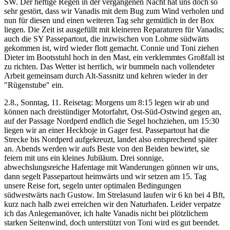
SW. Der heftige Regen in der vergangenen Nacht hat uns doch so
sehr gestört, dass wir Vanadis mit dem Bug zum Wind verholen und
nun für diesen und einen weiteren Tag sehr gemütlich in der Box
liegen. Die Zeit ist ausgefüllt mit kleineren Reparaturen für Vanadis;
auch die SY Passepartout, die inzwischen von Lohme südwärts
gekommen ist, wird wieder flott gemacht. Connie und Toni ziehen
Dieter im Bootsstuhl hoch in den Mast, ein verklemmtes Großfall ist
zu richten. Das Wetter ist herrlich, wir bummeln nach vollendeter
Arbeit gemeinsam durch Alt-Sassnitz und kehren wieder in der
"Rügenstube" ein.
2.8., Sonntag, 11. Reisetag: Morgens um 8:15 legen wir ab und
können nach dreistündiger Motorfahrt, Ost-Süd-Ostwind gegen an,
auf der Passage Nordperd endlich die Segel hochziehen, um 15:30
liegen wir an einer Heckboje in Gager fest. Passepartout hat die
Strecke bis Nordperd aufgekreuzt, landet also entsprechend später
an. Abends werden wir aufs Beste von den Beiden bewirtet, sie
feiern mit uns ein kleines Jubiläum. Drei sonnige,
abwechslungsreiche Hafentage mit Wanderungen gönnen wir uns,
dann segelt Passepartout heimwärts und wir setzen am 15. Tag
unsere Reise fort, segeln unter optimalen Bedingungen
südwestwärts nach Gustow. Im Strelasund laufen wir 6 kn bei 4 Bft,
kurz nach halb zwei erreichen wir den Naturhafen. Leider verpatze
ich das Anlegemanöver, ich halte Vanadis nicht bei plötzlichem
starken Seitenwind, doch unterstützt von Toni wird es gut beendet.