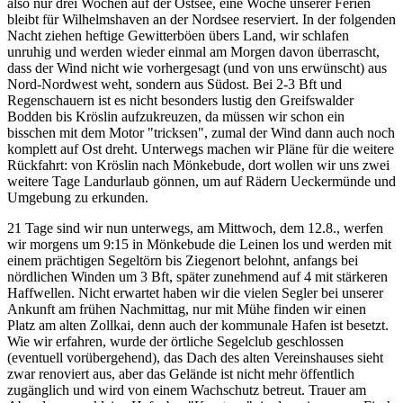
also nur drei Wochen auf der Ostsee, eine Woche unserer Ferien
bleibt für Wilhelmshaven an der Nordsee reserviert. In der folgenden
Nacht ziehen heftige Gewitterböen übers Land, wir schlafen
unruhig und werden wieder einmal am Morgen davon überrascht,
dass der Wind nicht wie vorhergesagt (und von uns erwünscht) aus
Nord-Nordwest weht, sondern aus Südost. Bei 2-3 Bft und
Regenschauern ist es nicht besonders lustig den Greifswalder
Bodden bis Kröslin aufzukreuzen, da müssen wir schon ein
bisschen mit dem Motor "tricksen", zumal der Wind dann auch noch
komplett auf Ost dreht. Unterwegs machen wir Pläne für die weitere
Rückfahrt: von Kröslin nach Mönkebude, dort wollen wir uns zwei
weitere Tage Landurlaub gönnen, um auf Rädern Ueckermünde und
Umgebung zu erkunden.
21 Tage sind wir nun unterwegs, am Mittwoch, dem 12.8., werfen
wir morgens um 9:15 in Mönkebude die Leinen los und werden mit
einem prächtigen Segeltörn bis Ziegenort belohnt, anfangs bei
nördlichen Winden um 3 Bft, später zunehmend auf 4 mit stärkeren
Haffwellen. Nicht erwartet haben wir die vielen Segler bei unserer
Ankunft am frühen Nachmittag, nur mit Mühe finden wir einen
Platz am alten Zollkai, denn auch der kommunale Hafen ist besetzt.
Wie wir erfahren, wurde der örtliche Segelclub geschlossen
(eventuell vorübergehend), das Dach des alten Vereinshauses sieht
zwar renoviert aus, aber das Gelände ist nicht mehr öffentlich
zugänglich und wird von einem Wachschutz betreut. Trauer am