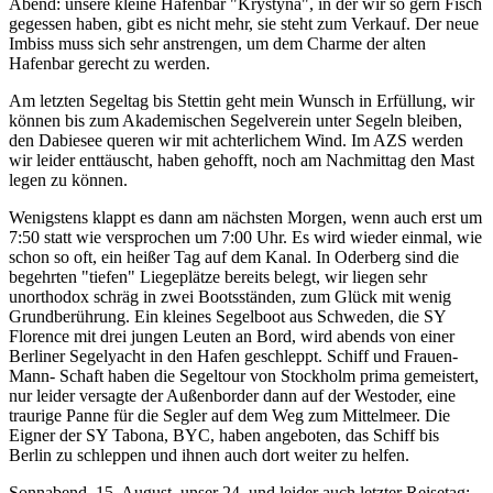
Abend: unsere kleine Hafenbar "Krystyna", in der wir so gern Fisch
gegessen haben, gibt es nicht mehr, sie steht zum Verkauf. Der neue
Imbiss muss sich sehr anstrengen, um dem Charme der alten
Hafenbar gerecht zu werden.
Am letzten Segeltag bis Stettin geht mein Wunsch in Erfüllung, wir
können bis zum Akademischen Segelverein unter Segeln bleiben,
den Dabiesee queren wir mit achterlichem Wind. Im AZS werden
wir leider enttäuscht, haben gehofft, noch am Nachmittag den Mast
legen zu können.
Wenigstens klappt es dann am nächsten Morgen, wenn auch erst um
7:50 statt wie versprochen um 7:00 Uhr. Es wird wieder einmal, wie
schon so oft, ein heißer Tag auf dem Kanal. In Oderberg sind die
begehrten "tiefen" Liegeplätze bereits belegt, wir liegen sehr
unorthodox schräg in zwei Bootsständen, zum Glück mit wenig
Grundberührung. Ein kleines Segelboot aus Schweden, die SY
Florence mit drei jungen Leuten an Bord, wird abends von einer
Berliner Segelyacht in den Hafen geschleppt. Schiff und Frauen-
Mann- Schaft haben die Segeltour von Stockholm prima gemeistert,
nur leider versagte der Außenborder dann auf der Westoder, eine
traurige Panne für die Segler auf dem Weg zum Mittelmeer. Die
Eigner der SY Tabona, BYC, haben angeboten, das Schiff bis
Berlin zu schleppen und ihnen auch dort weiter zu helfen.
Sonnabend, 15. August, unser 24. und leider auch letzter Reisetag: