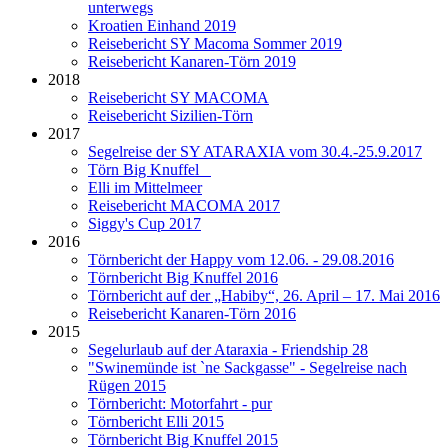
unterwegs
Kroatien Einhand 2019
Reisebericht SY Macoma Sommer 2019
Reisebericht Kanaren-Törn 2019
2018
Reisebericht SY MACOMA
Reisebericht Sizilien-Törn
2017
Segelreise der SY ATARAXIA vom 30.4.-25.9.2017
Törn Big Knuffel
Elli im Mittelmeer
Reisebericht MACOMA 2017
Siggy's Cup 2017
2016
Törnbericht der Happy vom 12.06. - 29.08.2016
Törnbericht Big Knuffel 2016
Törnbericht auf der „Habiby“, 26. April – 17. Mai 2016
Reisebericht Kanaren-Törn 2016
2015
Segelurlaub auf der Ataraxia - Friendship 28
"Swinemünde ist `ne Sackgasse" - Segelreise nach
Rügen 2015
Törnbericht: Motorfahrt - pur
Törnbericht Elli 2015
Törnbericht Big Knuffel 2015